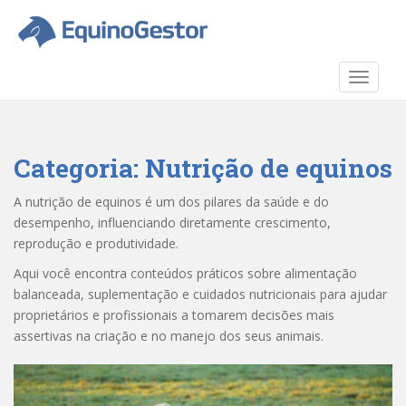
S
k
i
p
TOGGLE
t
o
m
a
Categoria:
Nutrição de equinos
i
n
A nutrição de equinos é um dos pilares da saúde e do
c
desempenho, influenciando diretamente crescimento,
o
reprodução e produtividade.
n
Aqui você encontra conteúdos práticos sobre alimentação
t
balanceada, suplementação e cuidados nutricionais para ajudar
e
proprietários e profissionais a tomarem decisões mais
n
assertivas na criação e no manejo dos seus animais.
t