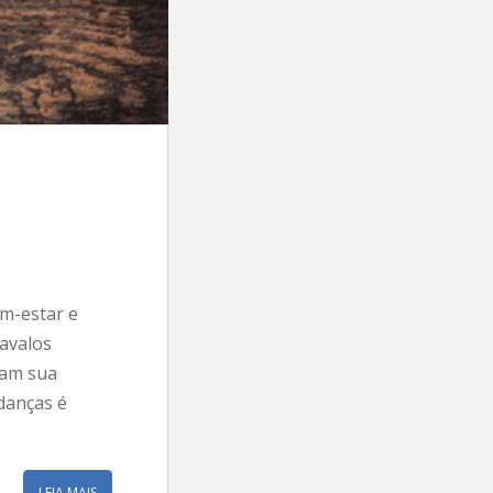
em-estar e
cavalos
tam sua
danças é
LEIA MAIS